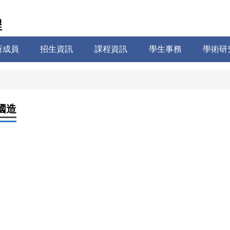
程
所成員
招生資訊
課程資訊
學生事務
學術研
國造