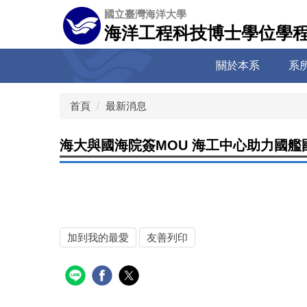
跳
國立臺灣海洋大學
到
海洋工程科技博士學位學
主
要
關於本系
系
內
容
區
首頁
最新消息
海大與國海院簽MOU 海工中心助力國艦
加到我的最愛
友善列印